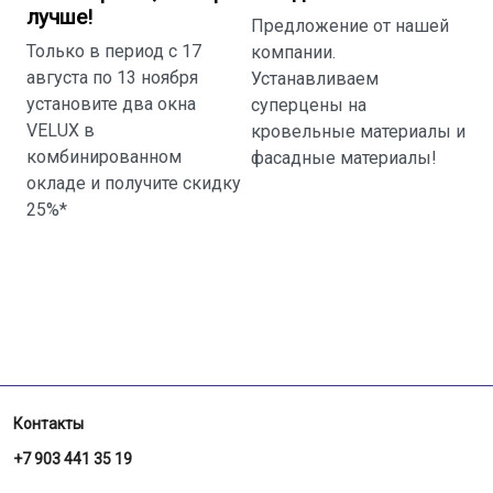
лучше!
е
Предложение от нашей
Ес
Только в период с 17
компании.
п
августа по 13 ноября
Устанавливаем
к
установите два окна
суперцены на
в
VELUX в
кровельные материалы и
п
комбинированном
фасадные материалы!
о
окладе и получите скидку
ж
25%*
р
п
г
Контакты
+7 903 441 35 19