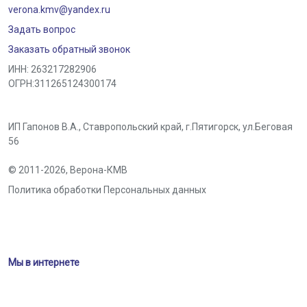
verona.kmv@yandex.ru
Задать вопрос
Заказать обратный звонок
ИНН: 263217282906
ОГРН:311265124300174
ИП Гапонов В.А., Ставропольский край,
г.Пятигорск
,
ул.Беговая
56
© 2011-2026,
Верона-КМВ
Политика обработки Персональных данных
Мы в интернете