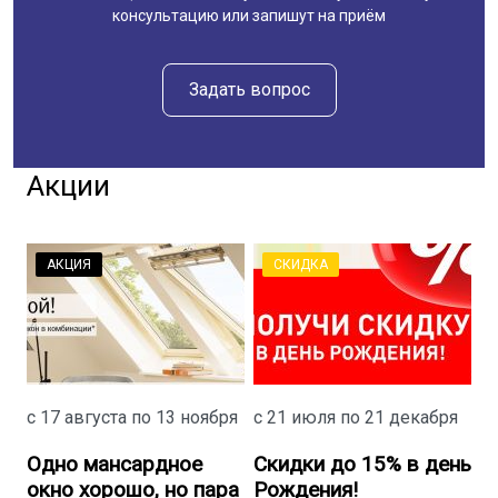
консультацию или запишут на приём
Задать вопрос
Акции
АКЦИЯ
СКИДКА
П
я
с 17 августа по 13 ноября
с 21 июля по 21 декабря
с
ас
Одно мансардное
Скидки до 15% в день
п
окно хорошо, но пара
Рождения!
б