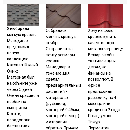
Отзывы
Я выбирала
Хочу на свою
Собралась
мягкую кровлю.
кровлю купить
менять крышу в
Менеджер
качественную
ноябре.
предложил
металлочерепицу
Отправила на
новую
Велюр, чтобы
почту размеры
коллекцию
хватило еще и
кровли.
Катепал Южный
детям, но
Менеджер в
Оникс.
финансы не
течение дня
Материал был
позволяют. В
сделал
на объекте уже
офисе
предварительный
через 5 дней.
предложили
расчет в 3х
Очень красиво и
рассрочку на 4
материалах
необычно
месяца или
(руфшилд,
смотрится.
кредит на 2 года.
монтерей 0,45мм,
Кстати,
Пока думаю.
монтерей велюр)
порадовала
Тимур
и отправил
бесплатная
Лермонтов
обратно. Причем