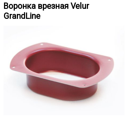
Воронка врезная Velur GrandLine
Воронка врезная Velur
GrandLine