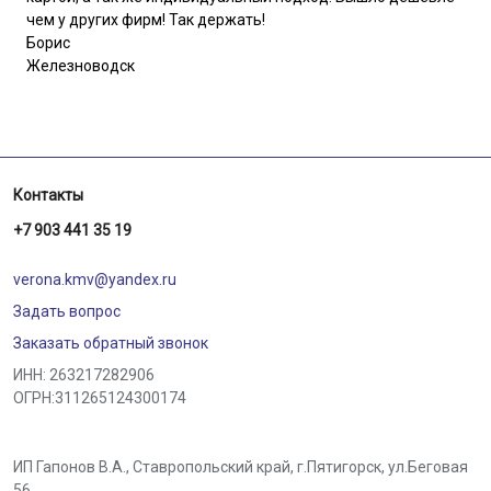
чем у других фирм! Так держать!
Борис
Железноводск
Контакты
+7 903 441 35 19
verona.kmv@yandex.ru
Задать вопрос
Заказать обратный звонок
ИНН: 263217282906
ОГРН:311265124300174
ИП Гапонов В.А., Ставропольский край,
г.Пятигорск
,
ул.Беговая
56