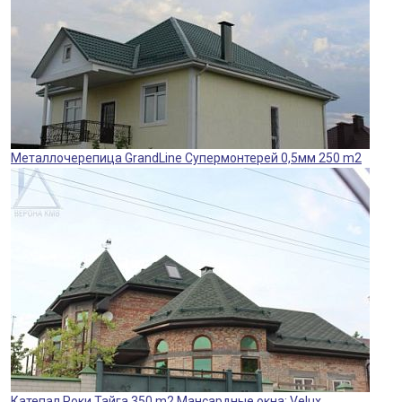
Металлочерепица GrandLine Супермонтерей 0,5мм 250 m2
Катепал Роки Тайга 350 m2 Мансардные окна: Velux