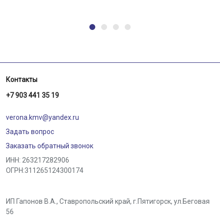
Контакты
+7 903 441 35 19
verona.kmv@yandex.ru
Задать вопрос
Заказать обратный звонок
ИНН: 263217282906
ОГРН:311265124300174
ИП Гапонов В.А., Ставропольский край,
г.Пятигорск
,
ул.Беговая
56