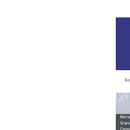
Ве
Га
Мета
Gran
Супе