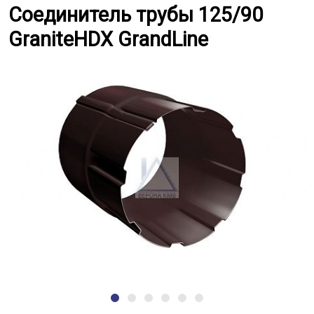
Соединитель трубы 125/90 Grani
Соединитель трубы 125/90
GraniteHDX GrandLine