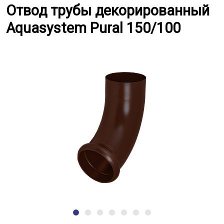
Отвод трубы декорированный Aq
Отвод трубы декорированный
Aquasystem Pural 150/100