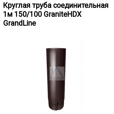
Круглая труба соединительная 1
Круглая труба соединительная
1м 150/100 GraniteHDX
GrandLine