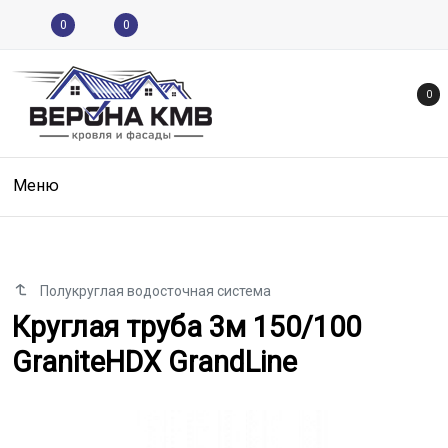
0
0
0
Меню
Полукруглая водосточная система
Круглая труба 3м 150/100 Grani
Круглая труба 3м 150/100
GraniteHDX GrandLine