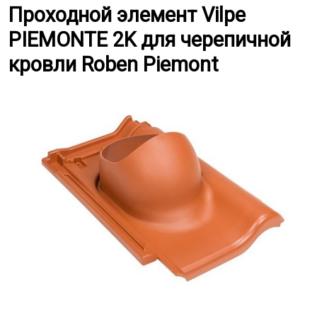
Проходной элемент Vilpe PIEMO
Проходной элемент Vilpe
PIEMONTE 2K для черепичной
кровли Roben Piemont