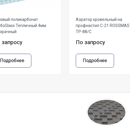
овый поликарбонат
Аэратор кровельный на
боGlass Тепличный 4мм
профнастил С-21 ROSSMAS
озрачный
ТР-88/С
 запросу
По запросу
Подробнее
Подробнее
тзывы