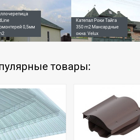
ллочерепица
dLine
Катепал Роки Тайга
рмонтерей 0,5мм
350 m2 Мансардные
m2
окна: Velux
пулярные товары: