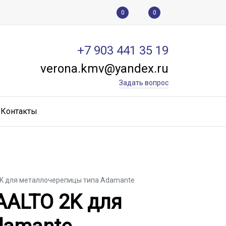
0
0
+7 903 441 35 19
verona.kmv@yandex.ru
Задать вопрос
Контакты
2K для металлочерепицы типа Adamante
 AALTO 2K для металло
AALTO 2K для