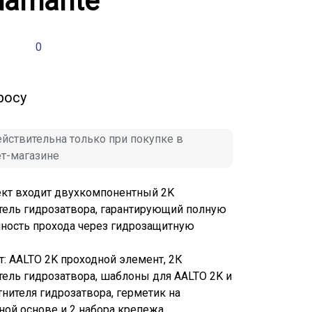
damante
0
росу
йствительна только при покупке в
ет-магазине
кт входит двухкомпонентный 2K
тель гидрозатвора, гарантирующий полную
ность прохода через гидрозащитную
: AALTO 2K проходной элемент, 2К
тель гидрозатвора, шаблоны для AALTO 2K и
тнителя гидрозатвора, герметик на
ной основе и 2 набора крепежа.