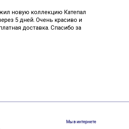
жил новую коллекцию Катепал
Собр
ерез 5 дней. Очень красиво и
Менед
платная доставка. Спасибо за
(руфшилд,
!
бесплатно
Мы в интернете