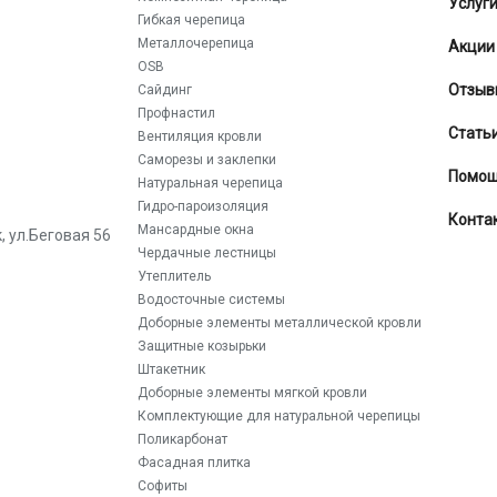
Услуг
Гибкая черепица
Металлочерепица
Акции
OSB
Отзыв
Сайдинг
Профнастил
Стать
Вентиляция кровли
Саморезы и заклепки
Помо
Натуральная черепица
Гидро-пароизоляция
Конта
Мансардные окна
к
,
ул.Беговая 56
Чердачные лестницы
Утеплитель
Водосточные системы
Доборные элементы металлической кровли
Защитные козырьки
Штакетник
Доборные элементы мягкой кровли
Комплектующие для натуральной черепицы
Поликарбонат
Фасадная плитка
Софиты