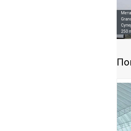
Мета
Gran
Супе
250 
По