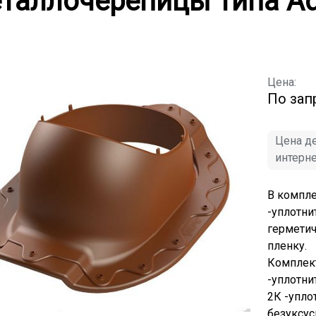
таллочерепицы типа A
Цена:
По зап
Цена де
интерн
В компле
-уплотни
герметич
пленку.
Комплект
-уплотни
2К -упло
безуксус