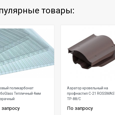
пулярные товары:
овый поликарбонат
Аэратор кровельный на
боGlass Тепличный 4мм
профнастил С-21 ROSSMAS
озрачный
ТР-88/С
 запросу
По запросу