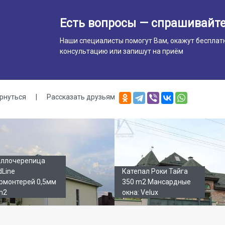
Есть вопросы — спрашивайте
Наши специалисты помогут Вам, окажут бесплат
консультацию или запишут на приём
рнуться
|
Рассказать друзьям
лерея
ллочерепица
dLine
Катепал Роки Тайга
рмонтерей 0,5мм
350 m2 Мансардные
m2
окна: Velux