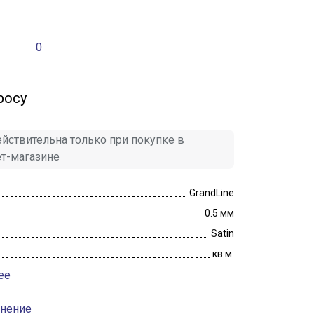
0
росу
йствительна только при покупке в
ет-магазине
GrandLine
0.5 мм
Satin
кв.м.
ее
внение