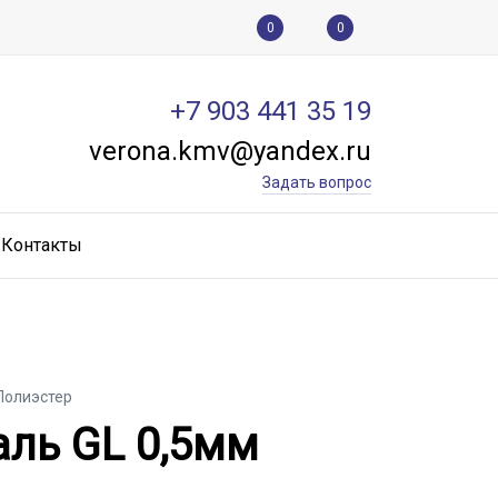
0
0
+7 903 441 35 19
verona.kmv@yandex.ru
Задать вопрос
Контакты
 Полиэстер
аль GL 0,5мм Satin Поли
аль GL 0,5мм