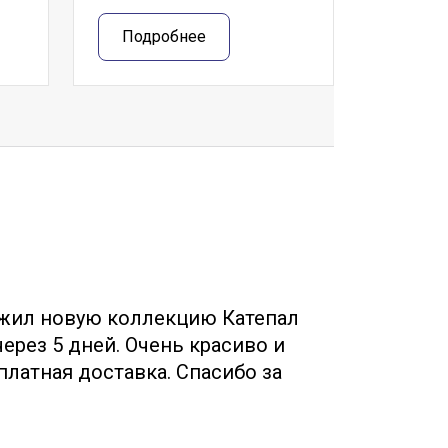
Подробнее
жил новую коллекцию Катепал
Собр
ерез 5 дней. Очень красиво и
Менед
платная доставка. Спасибо за
(руфшилд,
!
бесплатно