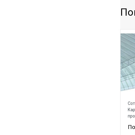
По
Сот
Кар
пр
По