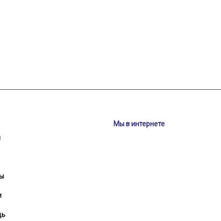
Мы в интернете
и
ы
и
щь