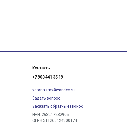
Контакты
+7 903 441 35 19
verona.kmv@yandex.ru
Задать вопрос
Заказать обратный звонок
ИНН: 263217282906
ОГРН:311265124300174