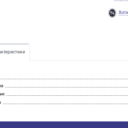
Хот
актеристики
а:
ие:
: