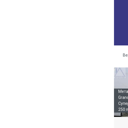
Ве
Га
Мета
Gran
Супе
250 