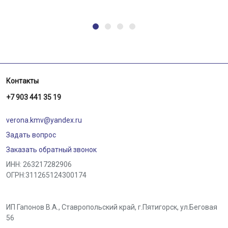
Контакты
+7 903 441 35 19
verona.kmv@yandex.ru
Задать вопрос
Заказать обратный звонок
ИНН: 263217282906
ОГРН:311265124300174
ИП Гапонов В.А., Ставропольский край,
г.Пятигорск
,
ул.Беговая
56