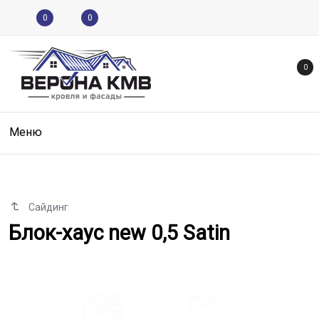
0
0
0
Меню
Сайдинг
Блок-хаус new 0,5 Satin
Блок-хаус new 0,5 Satin