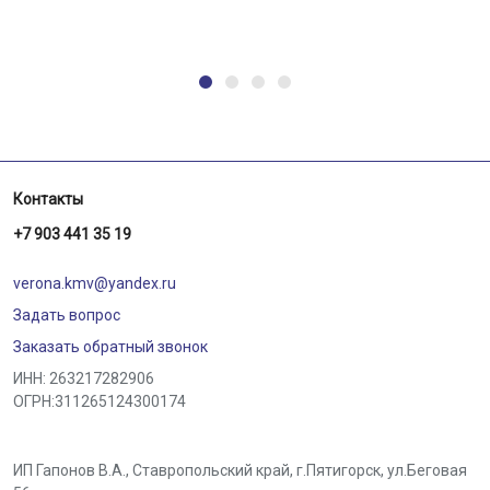
Контакты
+7 903 441 35 19
verona.kmv@yandex.ru
Задать вопрос
Заказать обратный звонок
ИНН: 263217282906
ОГРН:311265124300174
ИП Гапонов В.А., Ставропольский край,
г.Пятигорск
,
ул.Беговая