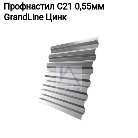
Профнастил С21 0,55мм GrandLi
Профнастил С21 0,55мм
GrandLine Цинк