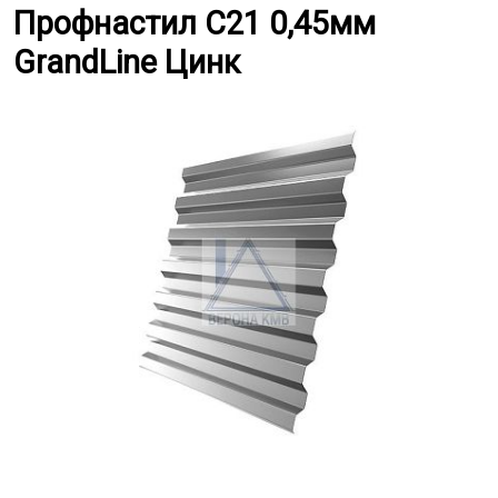
Профнастил С21 0,45мм GrandLi
Профнастил С21 0,45мм
GrandLine Цинк