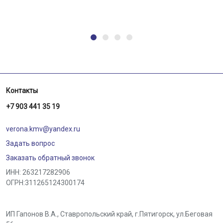
Контакты
+7 903 441 35 19
verona.kmv@yandex.ru
Задать вопрос
Заказать обратный звонок
ИНН: 263217282906
ОГРН:311265124300174
ИП Гапонов В.А., Ставропольский край,
г.Пятигорск
,
ул.Беговая