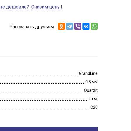
ите дешевле?
Снизим цену !
Рассказать друзьям
GrandLine
0.5 мм
Quarzit
кв.м.
C20