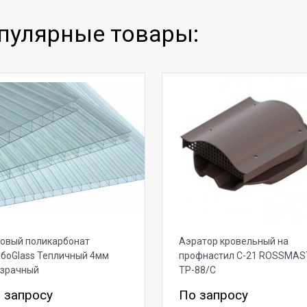
пулярные товары:
овый поликарбонат
Аэратор кровельный на
боGlass Тепличный 4мм
профнастил С-21 ROSSMAS
озрачный
ТР-88/С
 запросу
По запросу