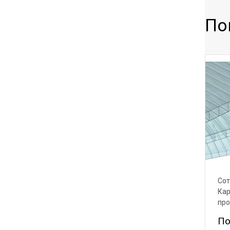
По
Сот
Кар
пр
По