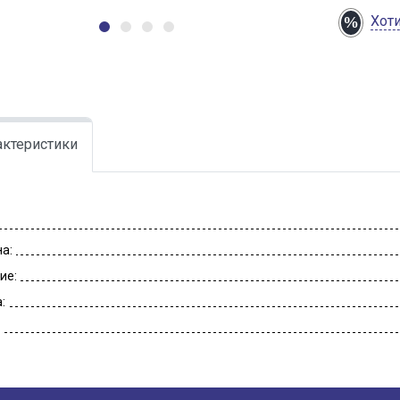
Хот
актеристики
а:
ие:
: