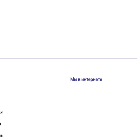
Мы в интернете
и
ы
и
щь