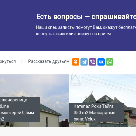
Есть вопросы — спрашивайте
Наши специалисты помогут Вам, окажут бесплат
консультацию или запишут на приём
рнуться
|
Рассказать друзьям
лерея
ллочерепица
dLine
Катепал Роки Тайга
рмонтерей 0,5мм
350 m2 Мансардные
m2
окна: Velux