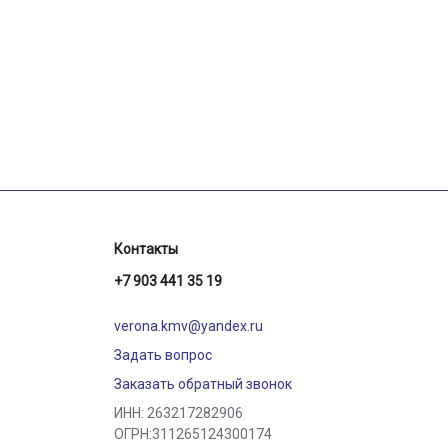
одск
Контакты
+7 903 441 35 19
verona.kmv@yandex.ru
Задать вопрос
Заказать обратный звонок
ИНН: 263217282906
ОГРН:311265124300174