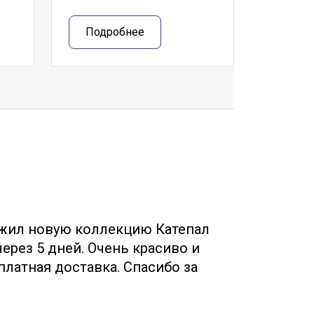
Подробнее
жил новую коллекцию Катепал
Собр
ерез 5 дней. Очень красиво и
Менед
платная доставка. Спасибо за
(руфшилд,
!
бесплатно