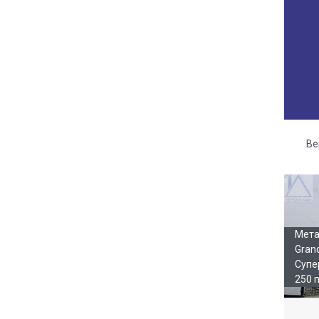
Ве
Га
Мета
Gran
Супе
250 