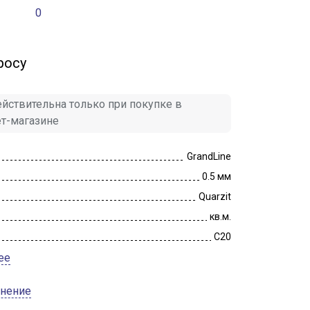
0
росу
йствительна только при покупке в
ет-магазине
GrandLine
0.5 мм
Quarzit
кв.м.
C20
ее
внение