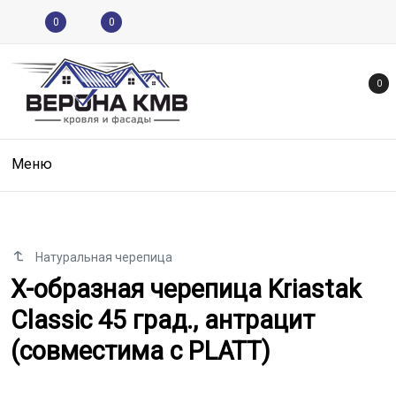
0
0
0
Меню
Натуральная черепица
X-образная черепица Kriastak Cl
X-образная черепица Kriastak
Classic 45 град., антрацит
(совместима с PLATT)