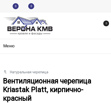
0
0
0
Меню
Натуральная черепица
Вентиляционная черепица Kriast
Вентиляционная черепица
Kriastak Platt, кирпично-
красный