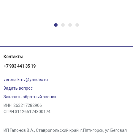
Контакты
+7 903 441 35 19
verona.kmv@yandex.ru
Задать вопрос
Заказать обратный звонок
ИНН: 263217282906
ОГРН:311265124300174
ИП Гапонов В.А., Ставропольский край,
г.Пятигорск
,
ул.Беговая