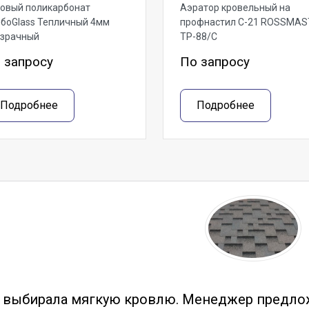
овый поликарбонат
Аэратор кровельный на
боGlass Тепличный 4мм
профнастил С-21 ROSSMAS
озрачный
ТР-88/С
 запросу
По запросу
Подробнее
Подробнее
тзывы
 выбирала мягкую кровлю. Менеджер предло