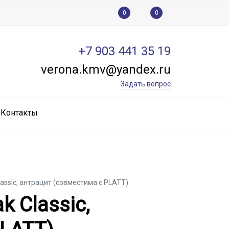
0
0
+7 903 441 35 19
verona.kmv@yandex.ru
Задать вопрос
Контакты
lassic, антрацит (совместима с PLATT)
k Classic, антрацит (с
k Classic,