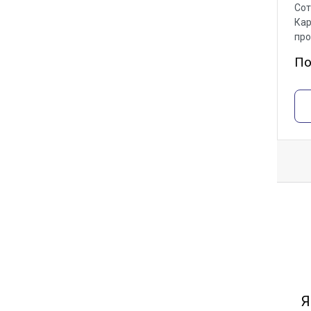
Сот
Кар
пр
По
О
ожность оплатить картой, а так же
Я