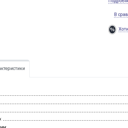
Подробн
В сра
Хот
актеристики
:
 мм: