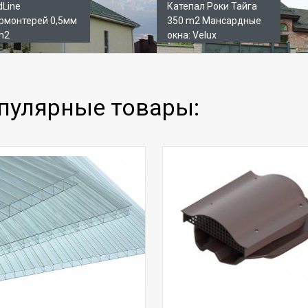
dLine
Катепал Роки Тайга
рмонтерей 0,5мм
350 m2 Мансардные
m2
окна: Velux
пулярные товары: