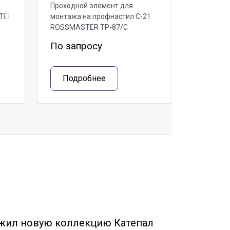
Проходной элемент для
TER
монтажа на профнастил С-21
ROSSMASTER ТР-87/С
По запросу
Подробнее
жил новую коллекцию Катепал
Собр