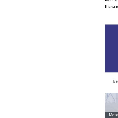
Ширина
Ве
Га
Мета