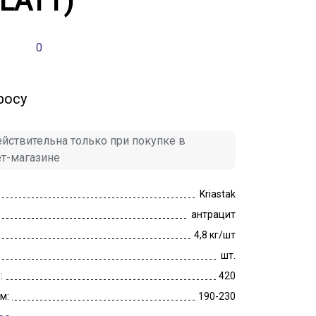
PLATT)
0
росу
йствительна только при покупке в
ет-магазине
Kriastak
антрацит
4,8 кг/шт
шт.
:
420
м:
190-230