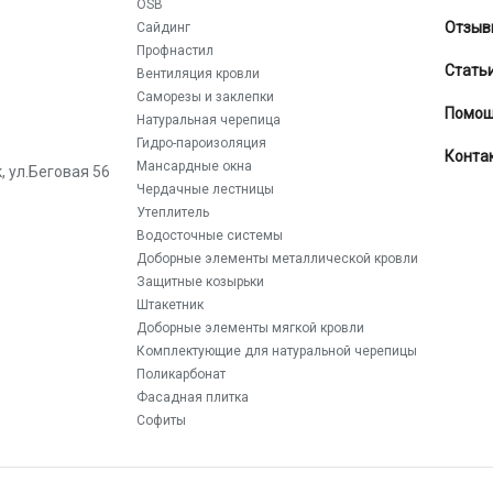
OSB
Отзыв
Сайдинг
Профнастил
Стать
Вентиляция кровли
Саморезы и заклепки
Помо
Натуральная черепица
Гидро-пароизоляция
Конта
Мансардные окна
к
,
ул.Беговая 56
Чердачные лестницы
Утеплитель
Водосточные системы
Доборные элементы металлической кровли
Защитные козырьки
Штакетник
Доборные элементы мягкой кровли
Комплектующие для натуральной черепицы
Поликарбонат
Фасадная плитка
Софиты