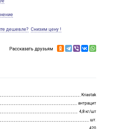
ее
внение
ите дешевле?
Снизим цену !
Рассказать друзьям
Kriastak
антрацит
4,8 кг/шт
шт.
420