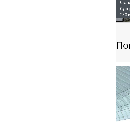
Gran
Супе
250 
По