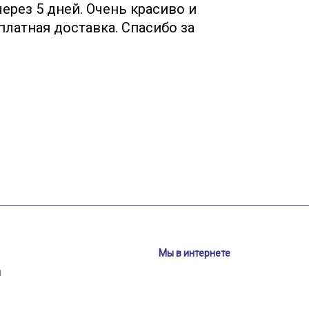
ерез 5 дней. Очень красиво и
Менед
платная доставка. Спасибо за
(руфшилд,
!
бесплатно
Мы в интернете
и