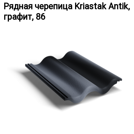
Рядная черепица Kriastak Antik, 
Рядная черепица Kriastak Antik,
графит, 86