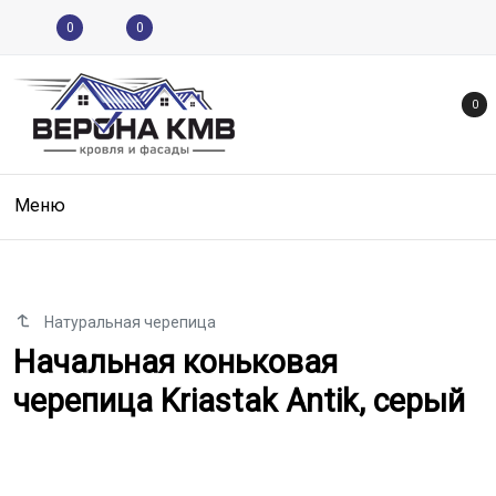
0
0
0
Меню
Натуральная черепица
Начальная коньковая черепица K
Начальная коньковая
черепица Kriastak Antik, серый