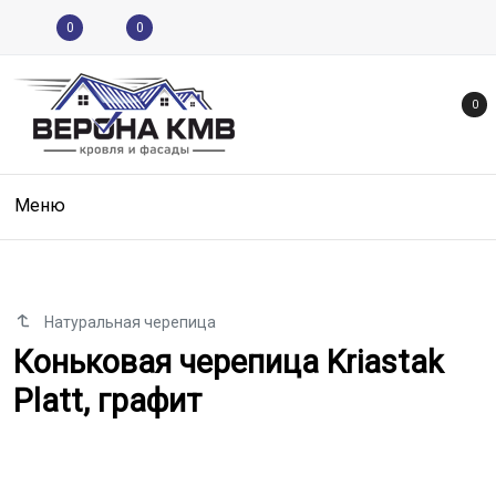
0
0
0
Меню
Натуральная черепица
Коньковая черепица Kriastak Pla
Коньковая черепица Kriastak
Platt, графит