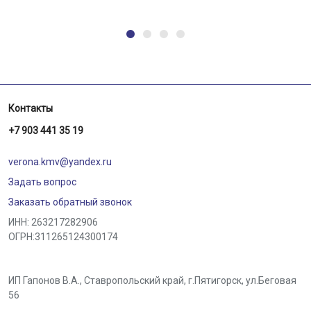
Контакты
+7 903 441 35 19
verona.kmv@yandex.ru
Задать вопрос
Заказать обратный звонок
ИНН: 263217282906
ОГРН:311265124300174
ИП Гапонов В.А., Ставропольский край,
г.Пятигорск
,
ул.Беговая
56