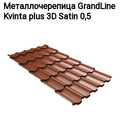
Металлочерепица GrandLine Kvint
Металлочерепица GrandLine
Kvinta plus 3D Satin 0,5