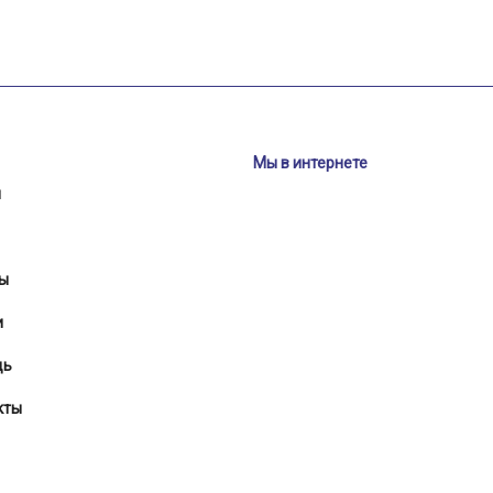
Мы в интернете
и
ы
и
щь
кты