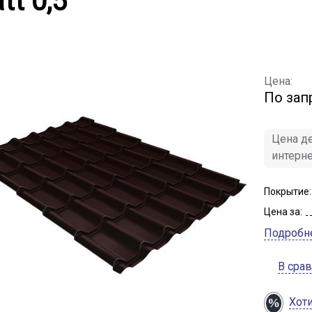
tt 0,5
Цена:
По зап
Цена де
интерн
Покрытие:
Цена за:
Подробн
В сра
Хот