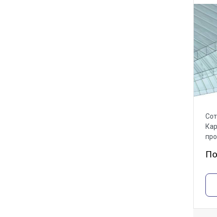
Сот
Кар
пр
По