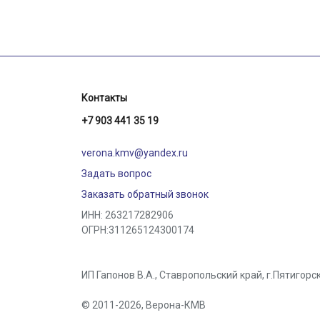
Контакты
+7 903 441 35 19
verona.kmv@yandex.ru
Задать вопрос
Заказать обратный звонок
ИНН: 263217282906
ОГРН:311265124300174
ИП Гапонов В.А., Ставропольский край,
г.Пятигорс
© 2011-2026,
Верона-КМВ