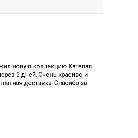
жил новую коллекцию Катепал
Собр
ерез 5 дней. Очень красиво и
Менед
платная доставка. Спасибо за
(руфшилд,
!
бесплатно