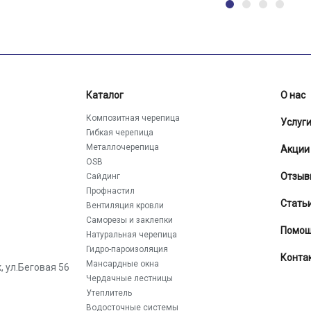
Каталог
О нас
Композитная черепица
Услуг
Гибкая черепица
Металлочерепица
Акции
OSB
Отзыв
Сайдинг
Профнастил
Стать
Вентиляция кровли
Саморезы и заклепки
Помо
Натуральная черепица
Гидро-пароизоляция
Конта
Мансардные окна
к
,
ул.Беговая 56
Чердачные лестницы
Утеплитель
Водосточные системы