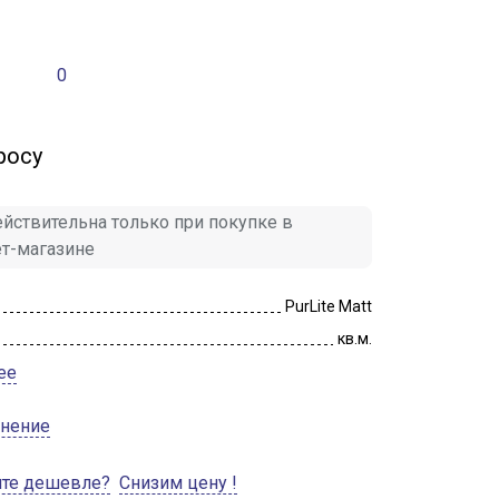
0
росу
йствительна только при покупке в
ет-магазине
PurLite Matt
кв.м.
ее
внение
ите дешевле?
Снизим цену !