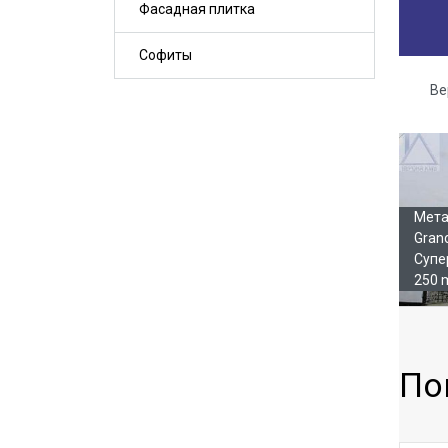
Фасадная плитка
Софиты
Ве
Га
Мета
Gran
Супе
250 
По