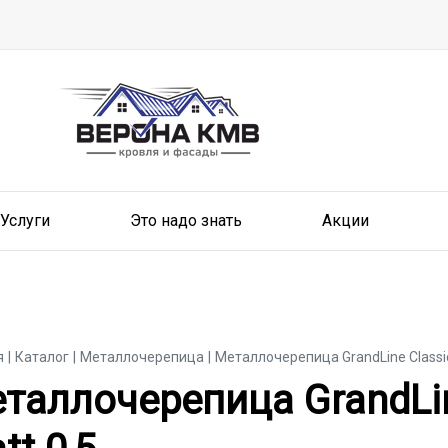
Услуги
Это надо знать
Акции
я
Каталог
Металлочерепица
Металлочерепица GrandLine Classic 
таллочерепица GrandLine
таллочерепица GrandLine