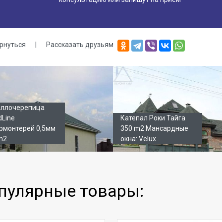
рнуться
|
Рассказать друзьям
лерея
ллочерепица
dLine
Катепал Роки Тайга
рмонтерей 0,5мм
350 m2 Мансардные
m2
окна: Velux
пулярные товары: