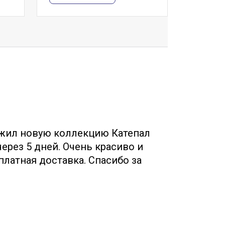
жил новую коллекцию Катепал
Собр
ерез 5 дней. Очень красиво и
Менед
платная доставка. Спасибо за
(руфшилд,
!
бесплатно