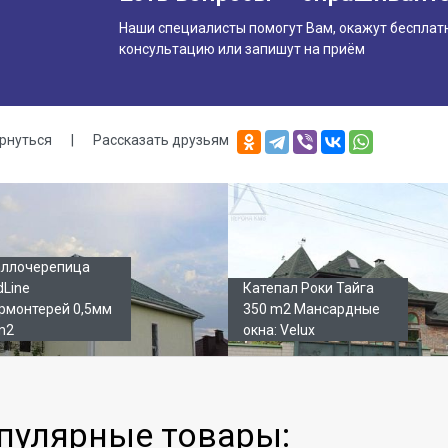
Наши специалисты помогут Вам, окажут бесплат
консультацию или запишут на приём
рнуться
|
Рассказать друзьям
лерея
ллочерепица
dLine
Катепал Роки Тайга
рмонтерей 0,5мм
350 m2 Мансардные
m2
окна: Velux
пулярные товары: