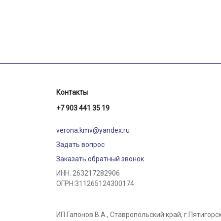
Контакты
+7 903 441 35 19
verona.kmv@yandex.ru
Задать вопрос
Заказать обратный звонок
ИНН: 263217282906
ОГРН:311265124300174
ИП Гапонов В.А., Ставропольский край,
г.Пятигорс