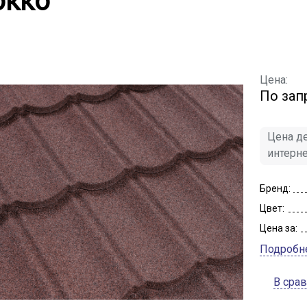
кко
Цена:
По зап
Цена де
интерн
Бренд:
Цвет:
Цена за:
Подробн
В сра