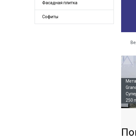
Фасадная плитка
Софиты
Ве
Га
Мета
Gran
Супе
250 
По