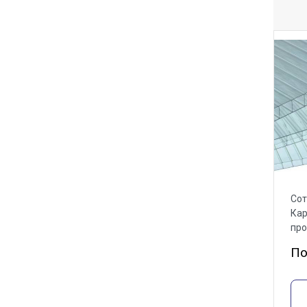
Сот
Кар
пр
По