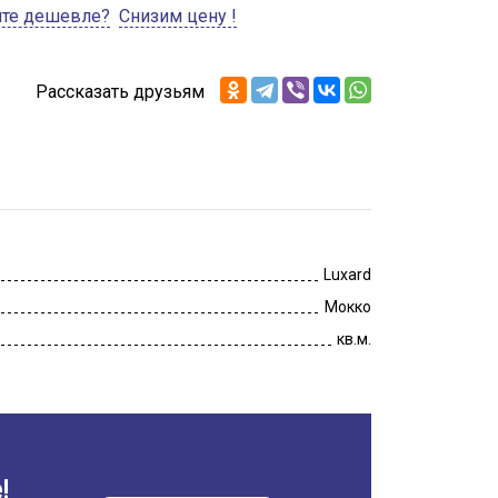
ите дешевле?
Снизим цену !
Рассказать друзьям
Luxard
Мокко
кв.м.
!