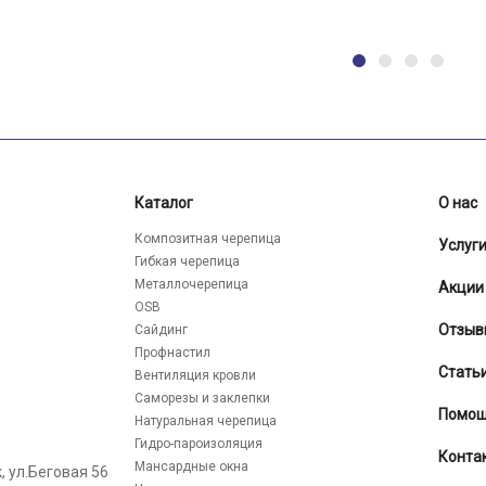
Каталог
О нас
Композитная черепица
Услуг
Гибкая черепица
Металлочерепица
Акции
OSB
Отзыв
Сайдинг
Профнастил
Стать
Вентиляция кровли
Саморезы и заклепки
Помо
Натуральная черепица
Гидро-пароизоляция
Конта
Мансардные окна
к
,
ул.Беговая 56