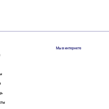
Мы в интернете
и
ы
и
щь
кты