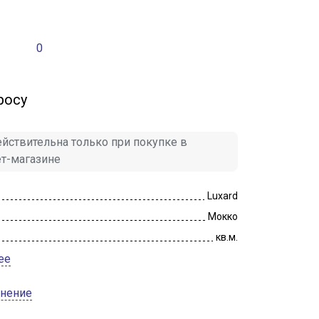
0
росу
йствительна только при покупке в
ет-магазине
Luxard
Мокко
кв.м.
ее
внение