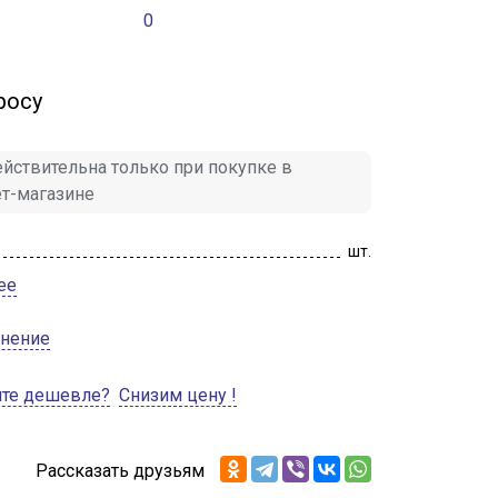
0
росу
йствительна только при покупке в
ет-магазине
шт.
ее
внение
ите дешевле?
Снизим цену !
Рассказать друзьям