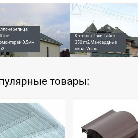
лерея
ллочерепица
dLine
Катепал Роки Тайга
рмонтерей 0,5мм
350 m2 Мансардные
m2
окна: Velux
пулярные товары: