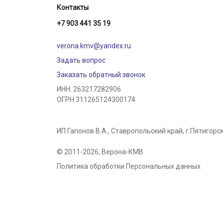
Контакты
+7 903 441 35 19
verona.kmv@yandex.ru
Задать вопрос
Заказать обратный звонок
ИНН: 263217282906
ОГРН:311265124300174
ИП Гапонов В.А., Ставропольский край,
г.Пятигорс
© 2011-2026,
Верона-КМВ
Политика обработки Персональных данных