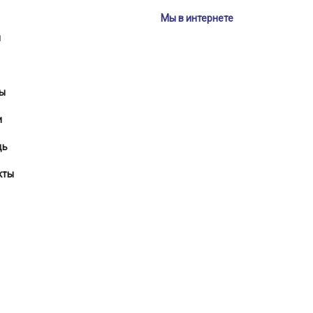
Мы в интернете
и
ы
и
щь
кты