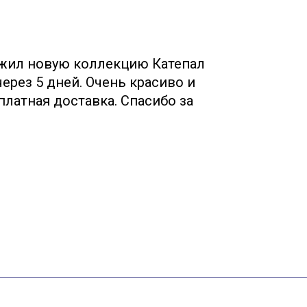
жил новую коллекцию Катепал
Собр
ерез 5 дней. Очень красиво и
Менед
платная доставка. Спасибо за
(руфшилд,
!
бесплатно