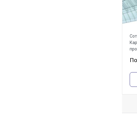
Сот
Кар
пр
По
О