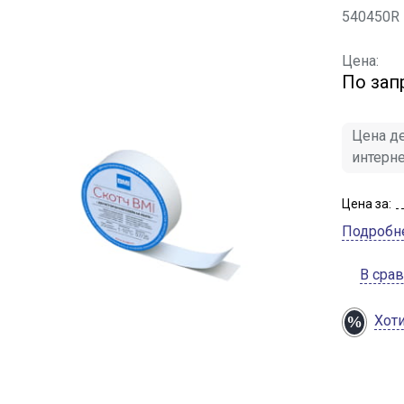
540450R
Цена:
По зап
Цена де
интерн
Цена за:
Подробн
В сра
Хот