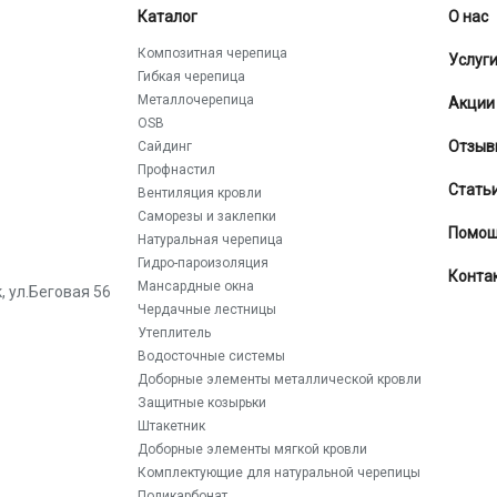
Каталог
О нас
Композитная черепица
Услуг
Гибкая черепица
Металлочерепица
Акции
OSB
Отзыв
Сайдинг
Профнастил
Стать
Вентиляция кровли
Саморезы и заклепки
Помо
Натуральная черепица
Гидро-пароизоляция
Конта
Мансардные окна
к
,
ул.Беговая 56
Чердачные лестницы
Утеплитель
Водосточные системы
Доборные элементы металлической кровли
Защитные козырьки
Штакетник
Доборные элементы мягкой кровли
Комплектующие для натуральной черепицы
Поликарбонат