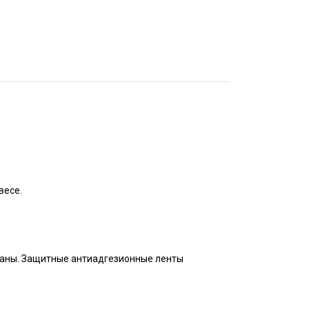
весе.
раны. Защитные антиадгезионные ленты