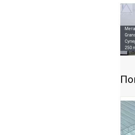
Га
Мета
Gran
Супе
250 
По