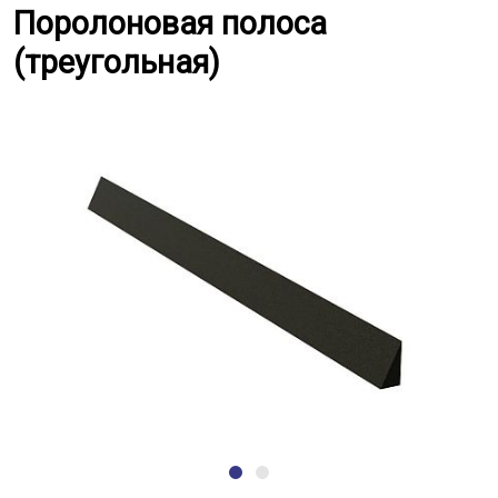
Поролоновая полоса (треугольн
Поролоновая полоса
(треугольная)