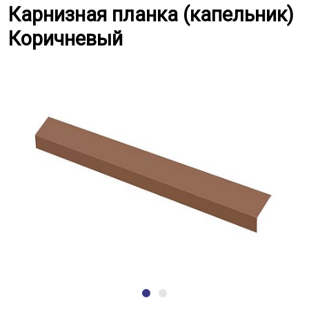
Карнизная планка (капельник) 
Карнизная планка (капельник)
Коричневый