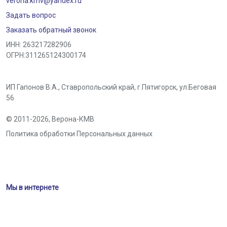
verona.kmv@yandex.ru
Задать вопрос
Заказать обратный звонок
ИНН: 263217282906
ОГРН:311265124300174
ИП Гапонов В.А., Ставропольский край,
г.Пятигорск
,
ул.Беговая
56
© 2011-2026,
Верона-КМВ
Политика обработки Персональных данных
Мы в интернете