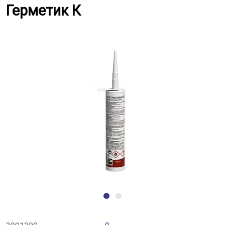
Герметик К
Герметик К