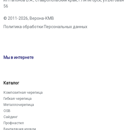
ИП Гапонов В.А., Ставропольский край,
г.Пятигорск
,
ул.Беговая
56
© 2011-2026,
Верона-КМВ
Политика обработки Персональных данных
Мы в интернете
Каталог
Композитная черепица
Гибкая черепица
Металлочерепица
OSB
Сайдинг
Профнастил
Вентиляция кровли