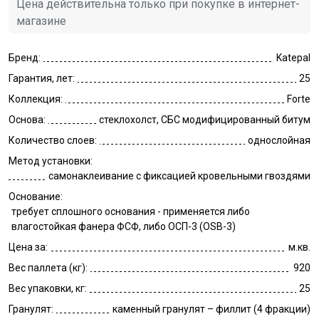
Цена действительна только при покупке в интернет-
магазине
Бренд:
Katepal
Гарантия, лет:
25
Коллекция:
Forte
Основа:
стеклохолст, СБС модифицированный битум
Количество слоев:
однослойная
Метод установки:
самонаклеивание с фиксацией кровельными гвоздями
Основание:
требует сплошного основания - применяется либо
влагостойкая фанера ФСФ, либо ОСП-3 (OSB-3)
Цена за:
м.кв.
Вес паллета (кг):
920
Вес упаковки, кг:
25
Гранулят:
каменный гранулят – филлит (4 фракции)