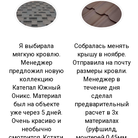
Я выбирала
Собралась менять
мягкую кровлю.
крышу в ноябре.
Менеджер
Отправила на почту
предложил новую
размеры кровли.
коллекцию
Менеджер в
Катепал Южный
течение дня
Оникс. Материал
сделал
был на объекте
предварительный
уже через 5 дней.
расчет в 3х
Очень красиво и
материалах
необычно
(руфшилд,
смотрится. Кстати,
монтерей 0,45мм,