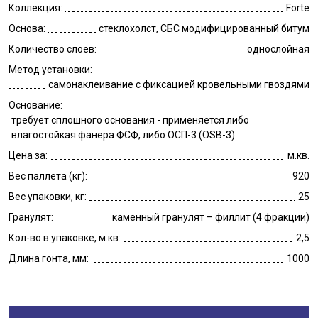
Коллекция:
Forte
Основа:
стеклохолст, СБС модифицированный битум
Количество слоев:
однослойная
Метод установки:
самонаклеивание с фиксацией кровельными гвоздями
Основание:
требует сплошного основания - применяется либо
влагостойкая фанера ФСФ, либо ОСП-3 (OSB-3)
Цена за:
м.кв.
Вес паллета (кг):
920
Вес упаковки, кг:
25
Гранулят:
каменный гранулят – филлит (4 фракции)
Кол-во в упаковке, м.кв:
2,5
Длина гонта, мм:
1000