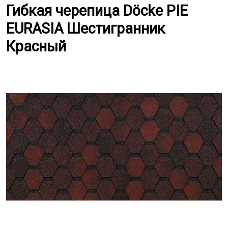
Гибкая черепица Döcke PIE EUR
Гибкая черепица Döcke PIE
EURASIA Шестигранник
Красный