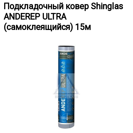
Подкладочный ковер Shinglas 
Подкладочный ковер Shinglas
ANDEREP ULTRA
(самоклеящийся) 15м