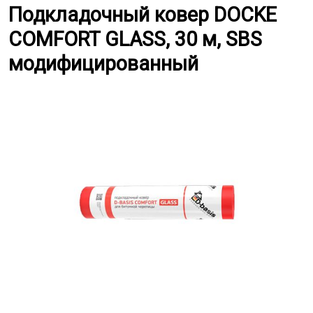
Подкладочный ковер DOCKE СO
Подкладочный ковер DOCKE
СOMFORT GLASS, 30 м, SBS
модифицированный