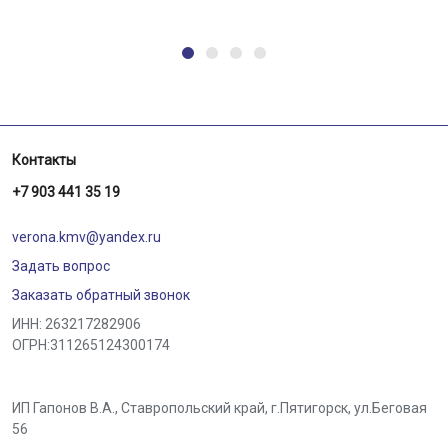
Контакты
+7 903 441 35 19
verona.kmv@yandex.ru
Задать вопрос
Заказать обратный звонок
ИНН: 263217282906
ОГРН:311265124300174
ИП Гапонов В.А., Ставропольский край,
г.Пятигорск
,
ул.Беговая
56