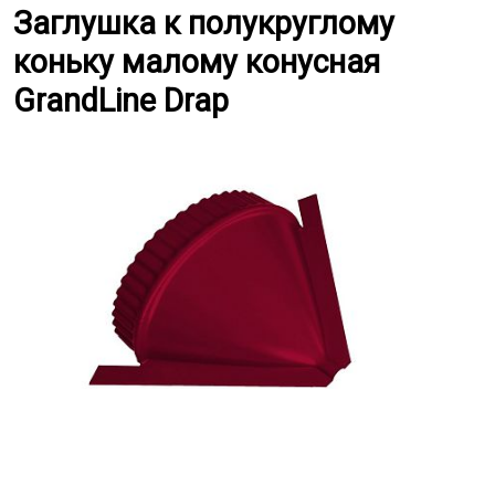
Заглушка к полукруглому коньку
Заглушка к полукруглому
коньку малому конусная
GrandLine Drap