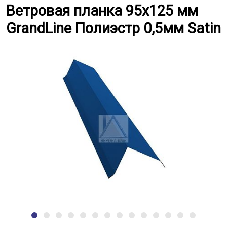
Ветровая планка 95x125 мм Gran
Ветровая планка 95x125 мм
GrandLine Полиэстр 0,5мм Satin