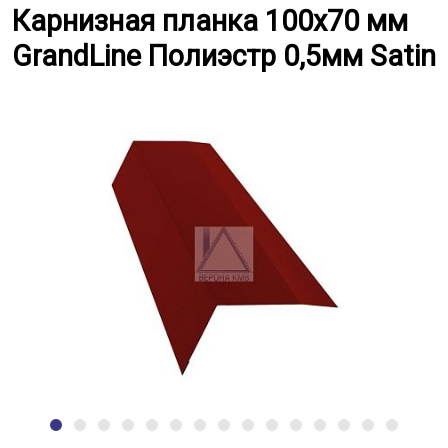
Карнизная планка 100x70 мм Gra
Карнизная планка 100x70 мм
GrandLine Полиэстр 0,5мм Satin