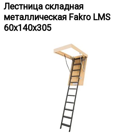
Лестница складная металлическ
Лестница складная
металлическая Fakro LMS
60x140x305