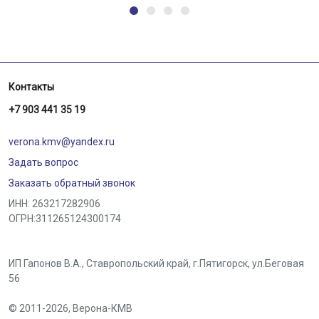
Контакты
+7 903 441 35 19
verona.kmv@yandex.ru
Задать вопрос
Заказать обратный звонок
ИНН: 263217282906
ОГРН:311265124300174
ИП Гапонов В.А., Ставропольский край,
г.Пятигорск
,
ул.Беговая
56
© 2011-2026,
Верона-КМВ