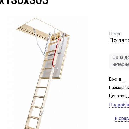
x130x305
Цена:
По зап
Цена де
интерн
Бренд:
Размер, см
Цена за:
Подробн
В сра