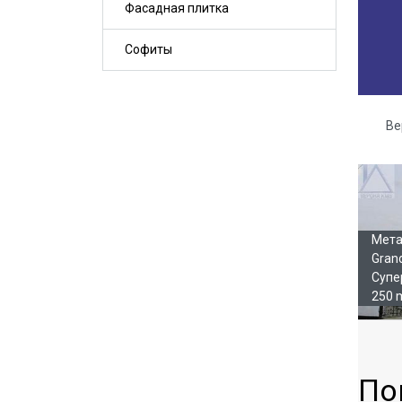
Фасадная плитка
Софиты
Ве
Га
Мета
Gran
Супе
250 
По