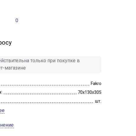
0
росу
йствительна только при покупке в
ет-магазине
Fakro
:
70x130x305
шт.
ее
внение