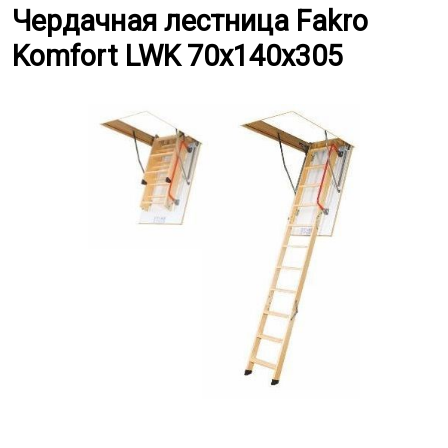
Чердачная лестница Fakro Komf
Чердачная лестница Fakro
Komfort LWK 70x140x305